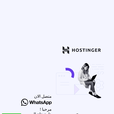
متصل الان
مرحبا !