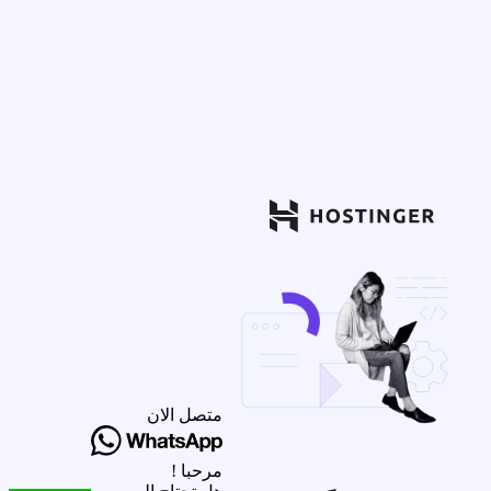
متصل الان
مرحبا !