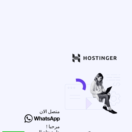
متصل الان
مرحبا !